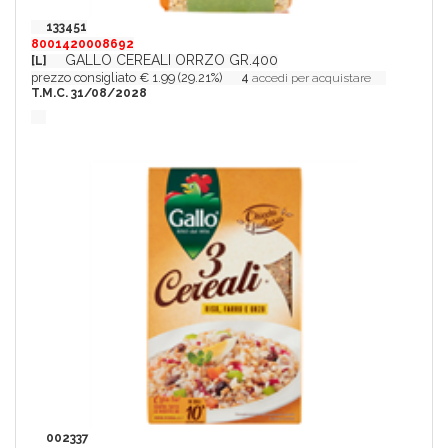
133451
8001420008692
GALLO CEREALI ORRZO GR.400
[L]
prezzo consigliato € 1.99 (29.21%)
4
accedi per acquistare
T.M.C. 31/08/2028
002337