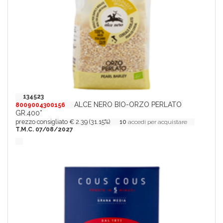
134523
ALCE NERO BIO-ORZO PERLATO
8009004300156
GR.400*
prezzo consigliato € 2.39 (31.15%)
10
accedi per acquistare
T.M.C. 07/08/2027