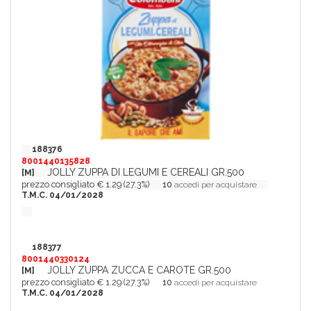
188376
8001440135828
JOLLY ZUPPA DI LEGUMI E CEREALI GR.500
[M]
prezzo consigliato € 1.29 (27.3%)
10
accedi per acquistare
T.M.C. 04/01/2028
188377
8001440330124
JOLLY ZUPPA ZUCCA E CAROTE GR.500
[M]
prezzo consigliato € 1.29 (27.3%)
10
accedi per acquistare
T.M.C. 04/01/2028