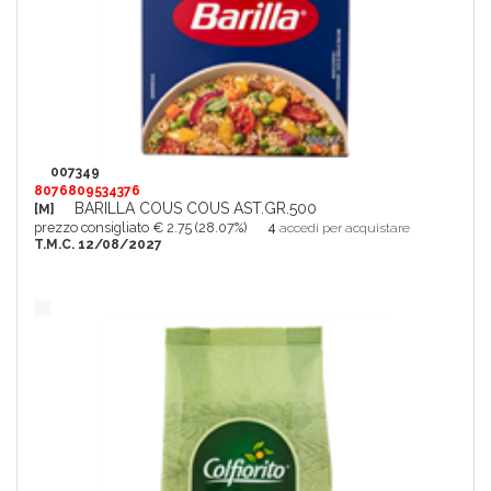
007349
8076809534376
BARILLA COUS COUS AST.GR.500
[M]
prezzo consigliato € 2.75 (28.07%)
4
accedi per acquistare
T.M.C. 12/08/2027