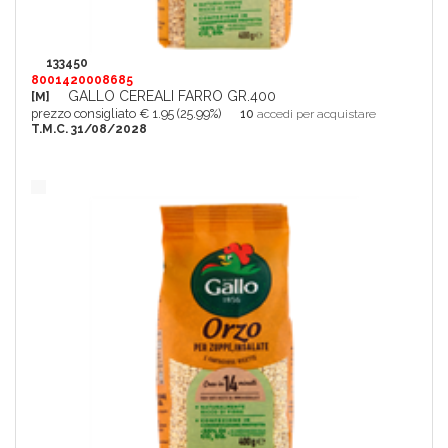
133450
8001420008685
GALLO CEREALI FARRO GR.400
[M]
prezzo consigliato € 1.95 (25.99%)
10
accedi per acquistare
T.M.C. 31/08/2028