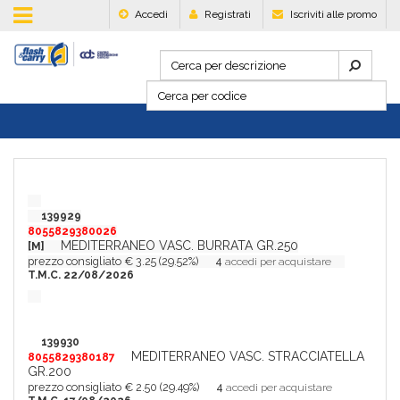
Accedi
Registrati
Iscriviti alle promo
139929
8055829380026
MEDITERRANEO VASC. BURRATA GR.250
[M]
prezzo consigliato € 3.25 (29.52%)
4
accedi per acquistare
T.M.C. 22/08/2026
139930
MEDITERRANEO VASC. STRACCIATELLA
8055829380187
GR.200
prezzo consigliato € 2.50 (29.49%)
4
accedi per acquistare