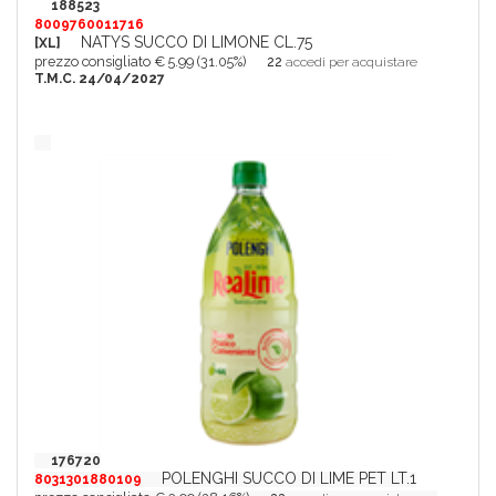
188523
8009760011716
NATYS SUCCO DI LIMONE CL.75
[XL]
prezzo consigliato € 5.99 (31.05%)
22
accedi per acquistare
T.M.C. 24/04/2027
176720
POLENGHI SUCCO DI LIME PET LT.1
8031301880109