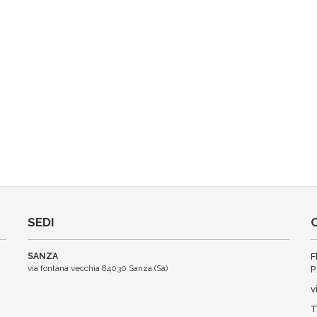
SEDI
SANZA
F
via fontana vecchia 84030 Sanza (Sa)
P
v
T