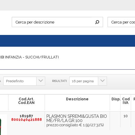
IBI INFANZIA - SUCCHI/FRULLATI
A
RISULTATI
Cod.Art.
Descrizione
Disp.
Cod
Cod.EAN
IVA
181987
PLASMON SPREMI&GUSTA BIO
10
8001040421888
ME/FR/LA.GR.100
prezzo consigliato € 1.59 (27.32%)