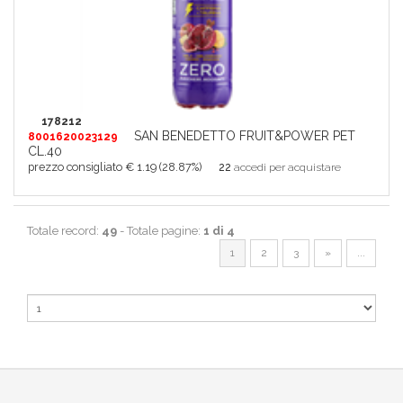
178212
SAN BENEDETTO FRUIT&POWER PET
8001620023129
CL.40
prezzo consigliato € 1.19 (28.87%)
22
accedi per acquistare
Totale record:
49
- Totale pagine:
1 di 4
1
2
3
»
...