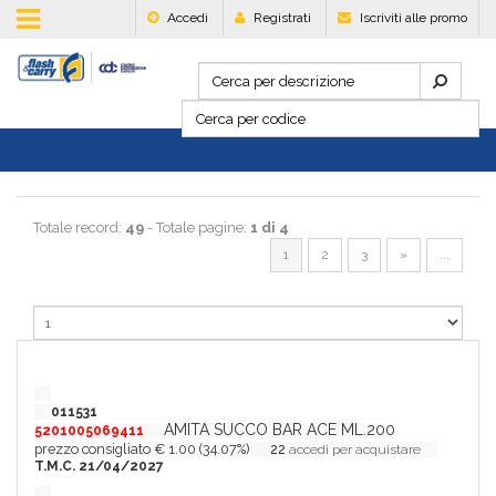
Accedi
Registrati
Iscriviti alle promo
Totale record:
49
- Totale pagine:
1 di 4
1
2
3
»
...
011531
AMITA SUCCO BAR ACE ML.200
5201005069411
prezzo consigliato € 1.00 (34.07%)
22
accedi per acquistare
T.M.C. 21/04/2027