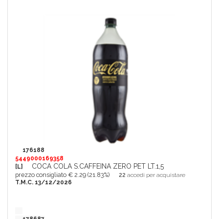
176188
5449000169358
COCA COLA S.CAFFEINA ZERO PET LT.1,5
[L]
prezzo consigliato € 2.29 (21.83%)
22
accedi per acquistare
T.M.C. 13/12/2026