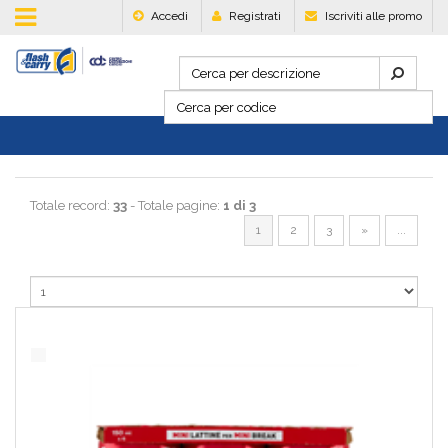
Accedi
Registrati
Iscriviti alle promo
Totale record:
33
- Totale pagine:
1 di 3
1
2
3
»
...