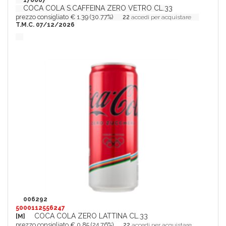
178687
COCA COLA S.CAFFEINA ZERO VETRO CL.33
prezzo consigliato € 1.39 (30.77%)
22
accedi per acquistare
T.M.C. 07/12/2026
006292
5000112556247
COCA COLA ZERO LATTINA CL.33
[M]
prezzo consigliato € 0.85 (24.76%)
22
accedi per acquistare