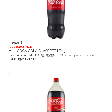
101938
5000112565348
COCA COLA CLASS.PET LT.1,5
[M]
prezzo consigliato € 2.29 (25.95%)
22
accedi per acquistare
T.M.C. 13/12/2026