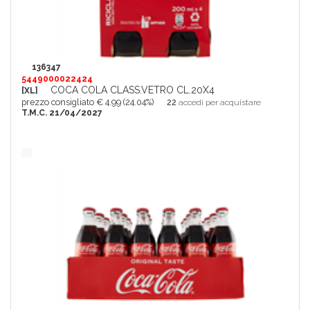
136347
5449000022424
COCA COLA CLASS.VETRO CL.20X4
[XL]
prezzo consigliato € 4.99 (24.04%)
22
accedi per acquistare
T.M.C. 21/04/2027