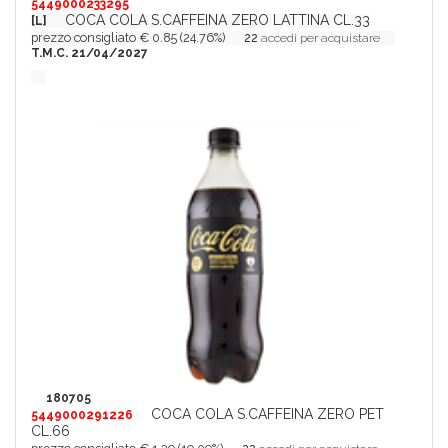
5449000233295
COCA COLA S.CAFFEINA ZERO LATTINA CL.33
[L]
prezzo consigliato € 0.85 (24.76%)
22
accedi per acquistare
T.M.C. 21/04/2027
180705
COCA COLA S.CAFFEINA ZERO PET
5449000291226
CL.66