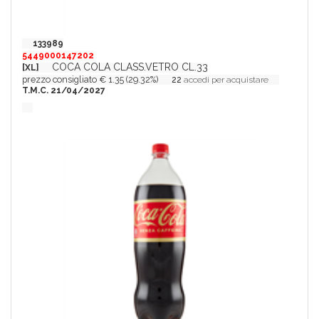
133989
5449000147202
COCA COLA CLASS.VETRO CL.33
[XL]
prezzo consigliato € 1.35 (29.32%)
22
accedi per acquistare
T.M.C. 21/04/2027