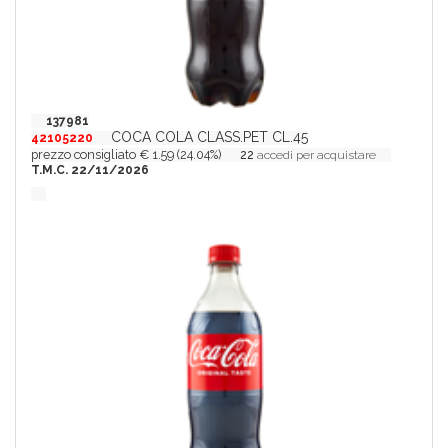
137981
COCA COLA CLASS.PET CL.45
42105220
prezzo consigliato € 1.59 (24.04%)
22
accedi per acquistare
T.M.C. 22/11/2026