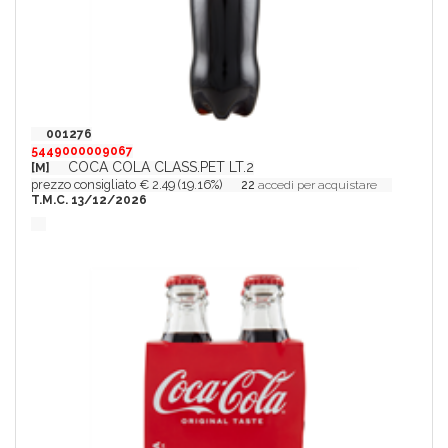
001276
5449000009067
COCA COLA CLASS.PET LT.2
[M]
prezzo consigliato € 2.49 (19.16%)
22
accedi per acquistare
T.M.C. 13/12/2026