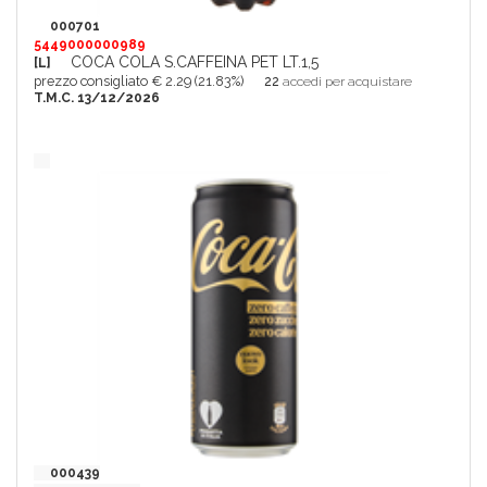
000701
5449000000989
COCA COLA S.CAFFEINA PET LT.1,5
[L]
prezzo consigliato € 2.29 (21.83%)
22
accedi per acquistare
T.M.C. 13/12/2026
000439