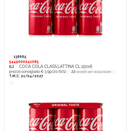
138665
5449000241085
COCA COLA CLASS.LATTINA CL.150x6
[L]
prezzo consigliato € 3.99 (20.61%)
22
accedi per acquistare
T.M.C. 21/04/2027