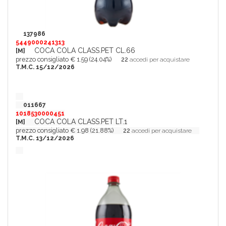
137986
5449000241313
COCA COLA CLASS.PET CL.66
[M]
prezzo consigliato € 1.59 (24.04%)
22
accedi per acquistare
T.M.C. 15/12/2026
011667
1018530000451
COCA COLA CLASS.PET LT.1
[M]
prezzo consigliato € 1.98 (21.88%)
22
accedi per acquistare
T.M.C. 13/12/2026