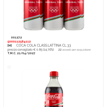
001272
5000112564112
COCA COLA CLASS.LATTINA CL.33
[M]
prezzo consigliato € 0.85 (24.76%)
22
accedi per acquistare
T.M.C. 21/04/2027