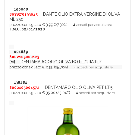
190098
DANTE OLIO EXTRA VERGINE DI OLIVA
8033576193045
ML.250
prezzo consigliato € 3.99 (27.32%)
4
accedi per acquistare
T.M.C. 02/01/2028
001689
8002105000123
DENTAMARO OLIO OLIVA BOTTIGLIA LT.1
[M]
prezzo consigliato € 6.99 (25.76%)
4
accedi per acquistare
138281
DENTAMARO OLIO OLIVA PET LT.5
8002105004572
prezzo consigliato € 35.00 (23.04%)
4
accedi per acquistare