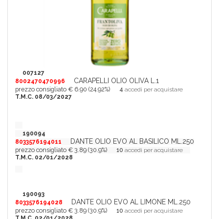
007127
CARAPELLI OLIO OLIVA L.1
8002470470996
prezzo consigliato € 6.90 (24.92%)
4
accedi per acquistare
T.M.C. 08/03/2027
190094
DANTE OLIO EVO AL BASILICO ML.250
8033576194011
prezzo consigliato € 3.89 (30.9%)
10
accedi per acquistare
T.M.C. 02/01/2028
190093
DANTE OLIO EVO AL LIMONE ML.250
8033576194028
prezzo consigliato € 3.89 (30.9%)
10
accedi per acquistare
T.M.C. 02/01/2028