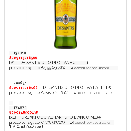
132010
8009113016511
DE SANTIS OLIO DI OLIVA BOTT.LT.1
[M]
prezzo consigliato € 5.99 (23.78%)
4
accedi per acquistare
001637
DE SANTIS OLIO DI OLIVA LATT.LT.5
8009113016566
prezzo consigliato € 29.90 (23.83%)
4
accedi per acquistare
174079
8000146500138
URBANI OLIO AL TARTUFO BIANCO ML.55
[XL]
prezzo consigliato € 4.98 (27.51%)
10
accedi per acquistare
T.M.C. 08/11/2026