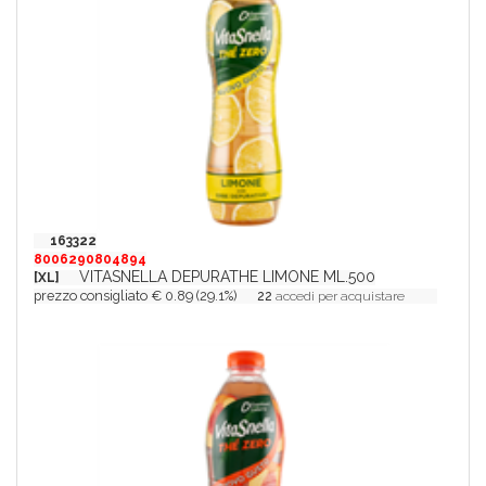
163322
8006290804894
VITASNELLA DEPURATHE LIMONE ML.500
[XL]
prezzo consigliato € 0.89 (29.1%)
22
accedi per acquistare