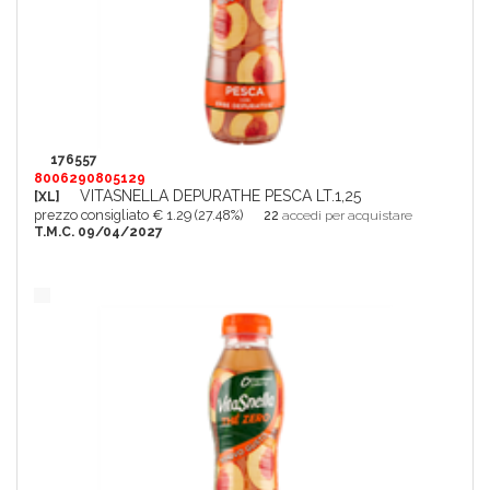
176557
8006290805129
VITASNELLA DEPURATHE PESCA LT.1,25
[XL]
prezzo consigliato € 1.29 (27.48%)
22
accedi per acquistare
T.M.C. 09/04/2027