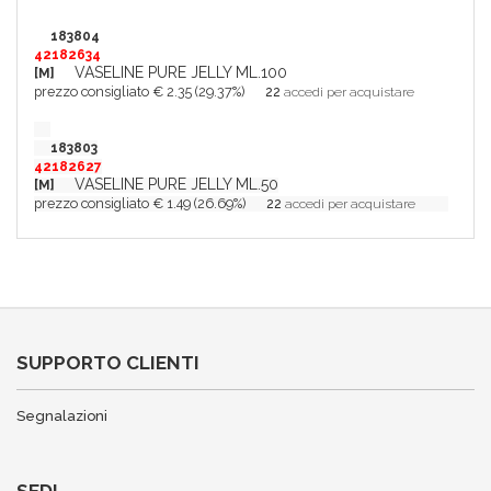
183804
42182634
VASELINE PURE JELLY ML.100
[M]
prezzo consigliato € 2.35 (29.37%)
22
accedi per acquistare
183803
42182627
VASELINE PURE JELLY ML.50
[M]
prezzo consigliato € 1.49 (26.69%)
22
accedi per acquistare
SUPPORTO CLIENTI
Segnalazioni