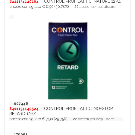
CONTROL PROFILATTICI NATURE 12PZ
8411134140104
prezzo consigliato € 6.90 (30.76%)
22
accedi per acquistare
007446
CONTROL PROFILATTICI NO-STOP
8411134140524
RETARD 12PZ
prezzo consigliato € 7.90 (29.75%)
22
accedi per acquistare
176901