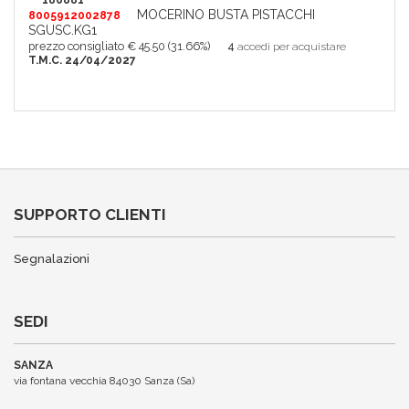
180881
MOCERINO BUSTA PISTACCHI
8005912002878
SGUSC.KG1
prezzo consigliato € 45.50 (31.66%)
4
accedi per acquistare
T.M.C. 24/04/2027
SUPPORTO CLIENTI
Segnalazioni
SEDI
SANZA
via fontana vecchia 84030 Sanza (Sa)