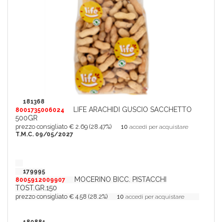
181368
LIFE ARACHIDI GUSCIO SACCHETTO
8001735006024
500GR
prezzo consigliato € 2.69 (28.47%)
10
accedi per acquistare
T.M.C. 09/05/2027
179995
MOCERINO BICC. PISTACCHI
8005912009907
TOST.GR.150
prezzo consigliato € 4.58 (28.2%)
10
accedi per acquistare