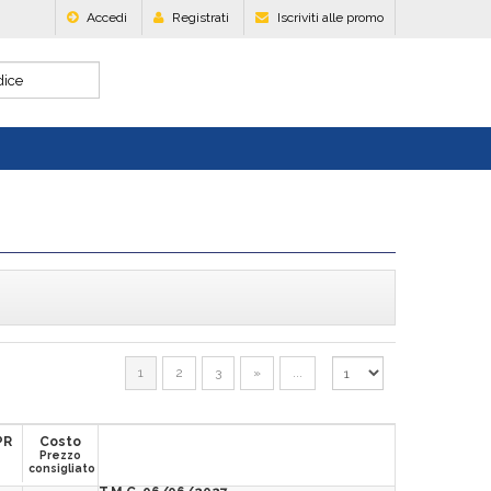
Accedi
Registrati
Iscriviti alle promo
1
2
3
»
...
PR
Costo
Prezzo
consigliato