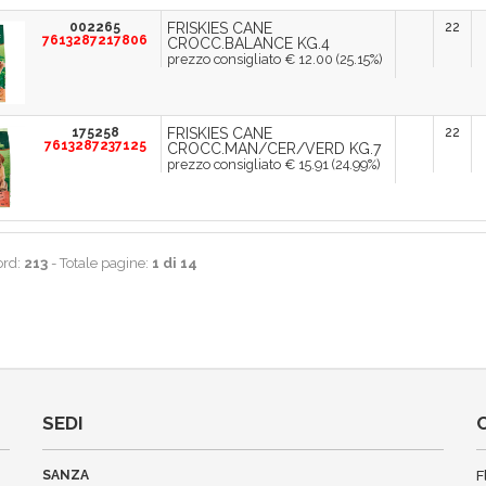
002265
FRISKIES CANE
22
7613287217806
CROCC.BALANCE KG.4
prezzo consigliato € 12.00 (25.15%)
175258
FRISKIES CANE
22
7613287237125
CROCC.MAN/CER/VERD KG.7
prezzo consigliato € 15.91 (24.99%)
ord:
213
- Totale pagine:
1 di 14
SEDI
SANZA
F