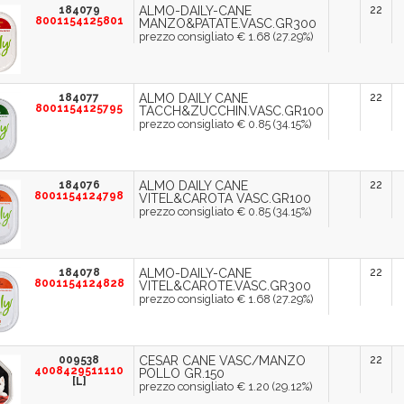
184079
ALMO-DAILY-CANE
22
8001154125801
MANZO&PATATE.VASC.GR300
prezzo consigliato € 1.68 (27.29%)
184077
ALMO DAILY CANE
22
8001154125795
TACCH&ZUCCHIN.VASC.GR100
prezzo consigliato € 0.85 (34.15%)
184076
ALMO DAILY CANE
22
8001154124798
VITEL&CAROTA VASC.GR100
prezzo consigliato € 0.85 (34.15%)
184078
ALMO-DAILY-CANE
22
8001154124828
VITEL&CAROTE.VASC.GR300
prezzo consigliato € 1.68 (27.29%)
009538
CESAR CANE VASC/MANZO
22
4008429511110
POLLO GR.150
[L]
prezzo consigliato € 1.20 (29.12%)