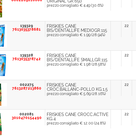
8002205010060
ORIGINAL GR.650*
prezzo consigliato € 4.49 (30.6%)
139329
FRISKIES CANE
22
7613035378681
BIS/DENTALLIFE MEDIOGR.115
prezzo consigliato € 1.99 (28.94%)
139328
FRISKIES CANE
22
7613035378742
BIS/DENTALLIFE SMALLGR.115
prezzo consigliato € 1.98 (28.58%)
002275
FRISKIES CANE
22
7613287213860
CROC.BALLANC-POLLO KG.1,5
prezzo consigliato € 5.69 (28.16%)
002081
FRISKIES CANE CROCC.ACTIVE
22
3010470154490
KG.4
prezzo consigliato € 12.00 (24.8%)