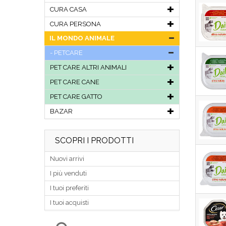
CURA CASA
CURA PERSONA
IL MONDO ANIMALE
PETCARE
PET CARE ALTRI ANIMALI
PET CARE CANE
PET CARE GATTO
BAZAR
SCOPRI I PRODOTTI
Nuovi arrivi
I più venduti
I tuoi preferiti
I tuoi acquisti