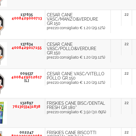
137635
CESAR CANE
22
4008429000713
VASC/MANZO&VERDURE
GR.150
prezzo consigliato € 1.20 (29.12%)
137634
CESAR CANE
22
4008429017155
VASC/POLLO&VERDURE
GR.150
prezzo consigliato € 1.20 (29.12%)
009537
CESAR CANE VASC/VITELLO
22
4008429012617
POLLO GR.150
[L]
prezzo consigliato € 1.20 (29.12%)
132897
FRISKIES CANE BISC/DENTAL
22
7613033431838
FRESH GR.180*
prezzo consigliato € 3.50 (30.69%)
002247
FRISKIES CANE BISCOTTI
22