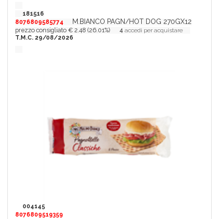
181516
M.BIANCO PAGN/HOT DOG 270GX12
8076809585774
prezzo consigliato € 2.48 (26.01%)
4
accedi per acquistare
T.M.C. 29/08/2026
004145
8076809519359