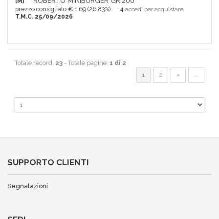
ROBERTO MINIBURGER GR.200
[M]
prezzo consigliato € 1.69 (26.83%)
4
accedi per acquistare
T.M.C. 25/09/2026
Totale record:
23
- Totale pagine:
1 di 2
1
2
»
...
SUPPORTO CLIENTI
Segnalazioni