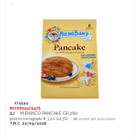
174544
8076809579476
M.BIANCO PANCAKE GR.280
[L]
prezzo consigliato € 3.20 (24.3%)
10
accedi per acquistare
T.M.C. 22/09/2026