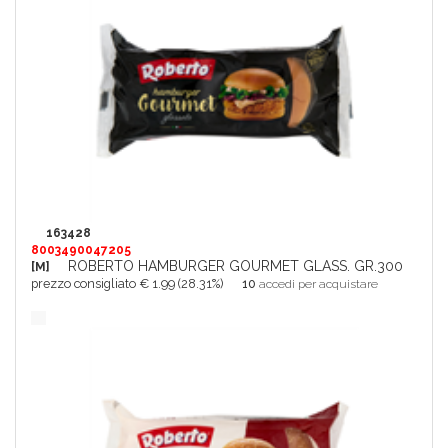
163428
8003490047205
ROBERTO HAMBURGER GOURMET GLASS. GR.300
[M]
prezzo consigliato € 1.99 (28.31%)
10
accedi per acquistare