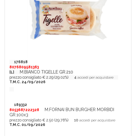
176818
8076809581363
M.BIANCO TIGELLE GR.210
[L]
prezzo consigliato € 2.29 (29.02%)
4
accedi per acquistare
T.M.C. 24/09/2026
189332
M.FORNAI BUN BURGHER MORBIDI
8053687222328
GR.100x3
prezzo consigliato € 2.50 (29.78%)
10
accedi per acquistare
T.M.C. 01/09/2026