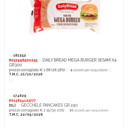
181252
DAILY BREAD MEGA BURGER SESAM X4
8032998900255
GR300
prezzo consigliato € 1.68 (28.38%)
4
accedi per acquistare
T.M.C. 10/10/2026
174829
8015854123777
GECCHELE PANCAKES GR.240
[XL]
prezzo consigliato € 2.19 (30.01%)
10
accedi per acquistare
T.M.C. 22/09/2026