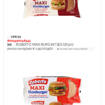
188732
8003490046543
ROBERTO MAXI BURG.INT.SES.GR300
[M]
prezzo consigliato € 1.99 (26.99%)
4
accedi per acquistare