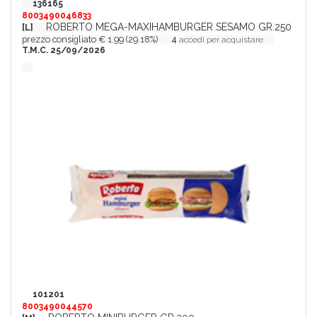
136165
8003490046833
ROBERTO MEGA-MAXIHAMBURGER SESAMO GR.250
[L]
prezzo consigliato € 1.99 (29.18%)
4
accedi per acquistare
T.M.C. 25/09/2026
101201
8003490044570