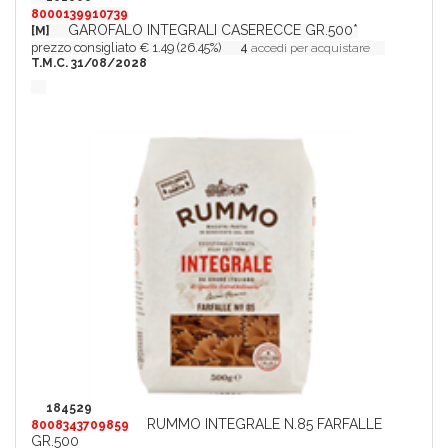
8000139910739
GAROFALO INTEGRALI CASERECCE GR.500*
[M]
prezzo consigliato € 1.49 (26.45%)
4
accedi per acquistare
T.M.C. 31/08/2028
184529
RUMMO INTEGRALE N.85 FARFALLE
8008343709859
GR.500