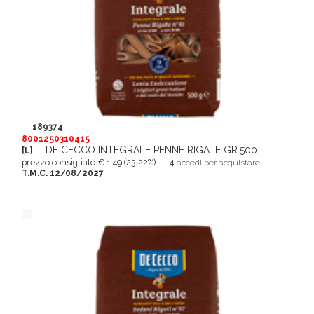
189374
8001250310415
DE CECCO INTEGRALE PENNE RIGATE GR.500
[L]
prezzo consigliato € 1.49 (23.22%)
4
accedi per acquistare
T.M.C. 12/08/2027