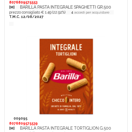
8076809575553
BARILLA PASTA INTEGRALE SPAGHETTI GR.500
[M]
prezzo consigliato € 1.49 (22.92%)
4
accedi per acquistare
T.M.C. 12/08/2027
009095
8076809575539
BARILLA PASTA INTEGRALE TORTIGLION.G.500
[M]