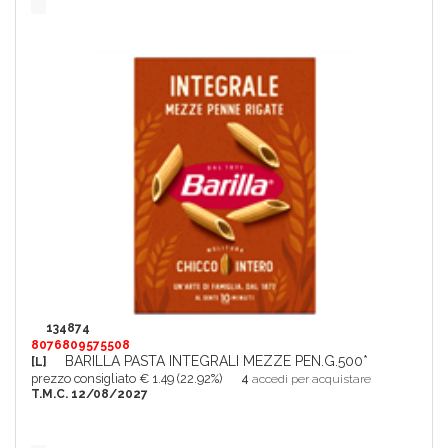
134874
8076809575508
BARILLA PASTA INTEGRALI MEZZE PEN.G.500*
[L]
prezzo consigliato € 1.49 (22.92%)
4
accedi per acquistare
T.M.C. 12/08/2027