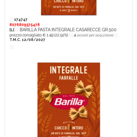
174747
8076809575478
BARILLA PASTA INTEGRALE CASARECCE GR.500
[L]
prezzo consigliato € 1.49 (22.92%)
4
accedi per acquistare
T.M.C. 12/08/2027