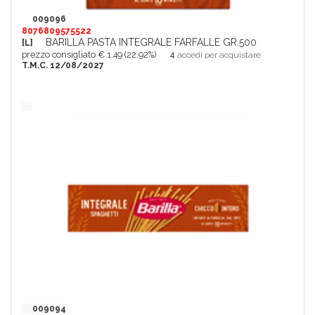
009096
8076809575522
BARILLA PASTA INTEGRALE FARFALLE GR.500
[L]
prezzo consigliato € 1.49 (22.92%)
4
accedi per acquistare
T.M.C. 12/08/2027
009094