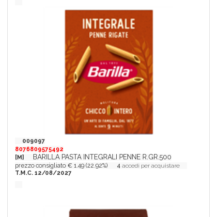
009097
8076809575492
BARILLA PASTA INTEGRALI PENNE R.GR.500
[M]
prezzo consigliato € 1.49 (22.92%)
4
accedi per acquistare
T.M.C. 12/08/2027