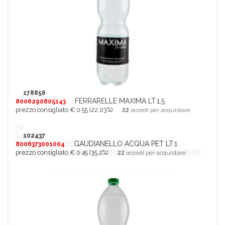
178856
FERRARELLE MAXIMA LT.1,5
8006290805143
prezzo consigliato € 0.55 (22.03%)
22
accedi per acquistare
102437
GAUDIANELLO ACQUA PET LT.1
8006373001004
prezzo consigliato € 0.45 (35.2%)
22
accedi per acquistare