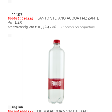
008377
SANTO STEFANO ACQUA FRIZZANTE
8006789010225
PET L.1,5
prezzo consigliato € 0.33 (24.77%)
22
accedi per acquistare
189106
FIUGGI ACQUA VIVACE LT.1 PET
8015962000243