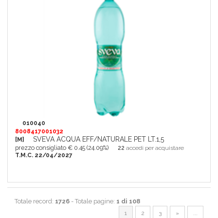
010040
8008417001032
SVEVA ACQUA EFF/NATURALE PET LT.1,5
[M]
prezzo consigliato € 0.45 (24.09%)
22
accedi per acquistare
T.M.C. 22/04/2027
Totale record:
1726
- Totale pagine:
1 di 108
1
2
3
»
...