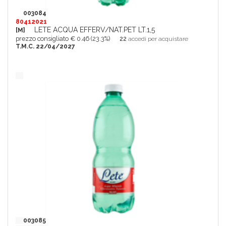
003084
80412021
LETE ACQUA EFFERV/NAT.PET LT.1,5
[M]
prezzo consigliato € 0.46 (23.3%)
22
accedi per acquistare
T.M.C. 22/04/2027
003085