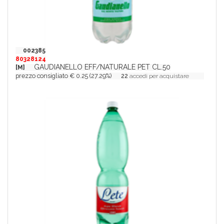
002385
80328124
GAUDIANELLO EFF/NATURALE PET CL.50
[M]
prezzo consigliato € 0.25 (27.29%)
22
accedi per acquistare