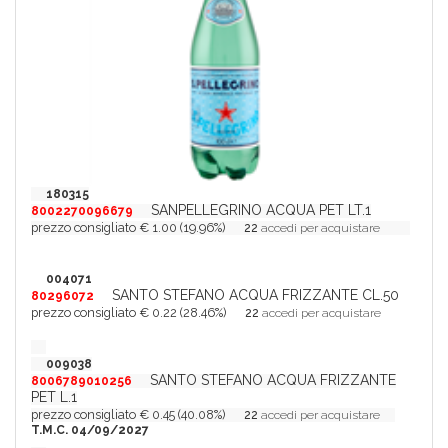
180315
SANPELLEGRINO ACQUA PET LT.1
8002270096679
prezzo consigliato € 1.00 (19.96%)
22
accedi per acquistare
004071
SANTO STEFANO ACQUA FRIZZANTE CL.50
80296072
prezzo consigliato € 0.22 (28.46%)
22
accedi per acquistare
009038
SANTO STEFANO ACQUA FRIZZANTE
8006789010256
PET L.1
prezzo consigliato € 0.45 (40.08%)
22
accedi per acquistare
T.M.C. 04/09/2027