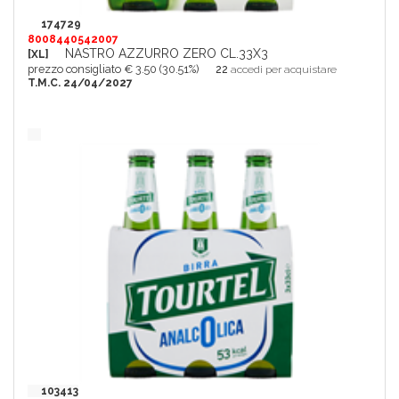
174729
8008440542007
NASTRO AZZURRO ZERO CL.33X3
[XL]
prezzo consigliato € 3.50 (30.51%)
22
accedi per acquistare
T.M.C. 24/04/2027
103413