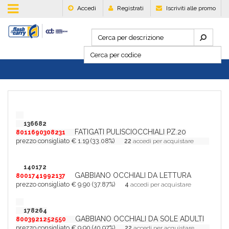
Accedi
Registrati
Iscriviti alle promo
136682
FATIGATI PULISCIOCCHIALI PZ.20
8011690308231
prezzo consigliato € 1.19 (33.08%)
22
accedi per acquistare
140172
GABBIANO OCCHIALI DA LETTURA
8001741992137
prezzo consigliato € 9.90 (37.87%)
4
accedi per acquistare
178264
GABBIANO OCCHIALI DA SOLE ADULTI
8003921252550
prezzo consigliato € 9.90 (40.97%)
22
accedi per acquistare