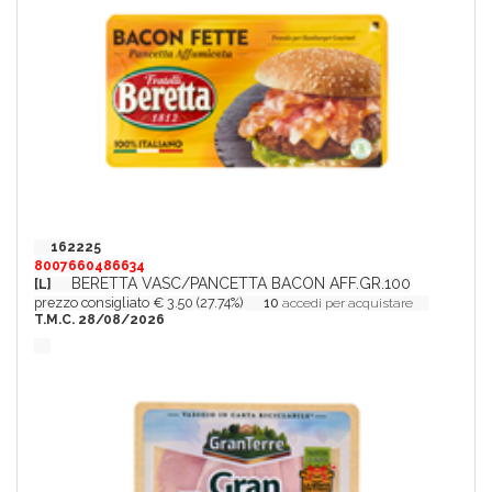
162225
8007660486634
BERETTA VASC/PANCETTA BACON AFF.GR.100
[L]
prezzo consigliato € 3.50 (27.74%)
10
accedi per acquistare
T.M.C. 28/08/2026