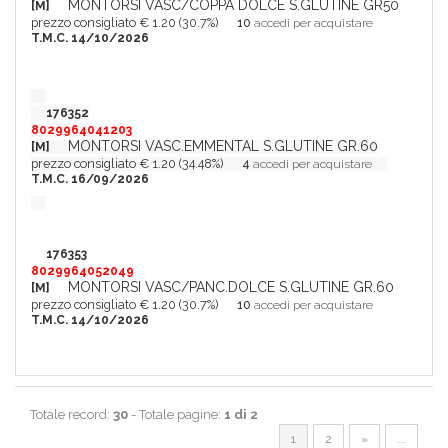
MONTORSI VASC/COPPA DOLCE S.GLUTINE GR50
[M]
prezzo consigliato € 1.20 (30.7%)
10
accedi per acquistare
T.M.C. 14/10/2026
176352
8029964041203
MONTORSI VASC.EMMENTAL S.GLUTINE GR.60
[M]
prezzo consigliato € 1.20 (34.48%)
4
accedi per acquistare
T.M.C. 16/09/2026
176353
8029964052049
MONTORSI VASC/PANC.DOLCE S.GLUTINE GR.60
[M]
prezzo consigliato € 1.20 (30.7%)
10
accedi per acquistare
T.M.C. 14/10/2026
Totale record:
30
- Totale pagine:
1 di 2
1
2
»
...