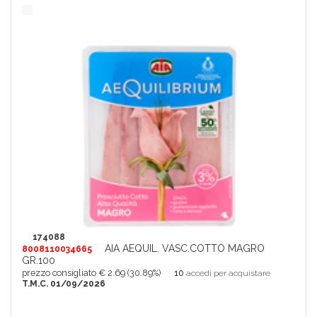
174088
AIA AEQUIL. VASC.COTTO MAGRO
8008110034665
GR.100
prezzo consigliato € 2.69 (30.89%)
10
accedi per acquistare
T.M.C. 01/09/2026