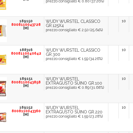
prezzo consigliato € 0.80 (37.26%)
189150
WUDY WURSTEL CLASSICO
10
8008110043728
GR.125X4
[M]
prezzo consigliato € 2.50 (25.64%)
188316
WUDY WURSTEL CLASSICO
10
8008110040642
GR.300
[M]
prezzo consigliato € 1.59 (34.26%)
189151
WUDY WURSTEL
10
8008110043858
EXTRAGUSTO SUINO GR.100
[M]
prezzo consigliato € 0.89 (31.68%)
189152
WUDY WURSTEL
10
8008110043360
EXTRAGUSTO SUINO GR.220
[M]
prezzo consigliato € 1.59 (23.28%)