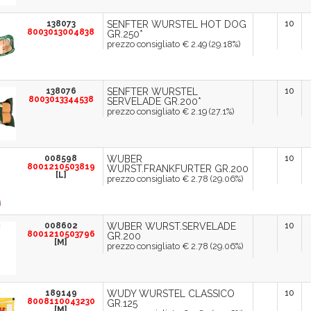
138073
SENFTER WURSTEL HOT DOG
10
8003013004838
GR.250*
prezzo consigliato € 2.49 (29.18%)
138076
SENFTER WURSTEL
10
8003013344538
SERVELADE GR.200*
prezzo consigliato € 2.19 (27.1%)
008598
WUBER
10
8001210503819
WURST.FRANKFURTER GR.200
[L]
prezzo consigliato € 2.78 (29.06%)
008602
WUBER WURST.SERVELADE
10
8001210503796
GR.200
[M]
prezzo consigliato € 2.78 (29.06%)
189149
WUDY WURSTEL CLASSICO
10
8008110043230
GR.125
[M]