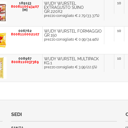
189153
WUDY WURSTEL
10
8008110043407
EXTRAGUSTO SUINO
[M]
GR.220X2
prezzo consigliato € 2.79 (33.37%)
006762
WUDY WURSTEL FORMAGGIO
10
8008110002107
GR.150
prezzo consigliato € 0.99 (34.44%)
008967
WUDY WURSTEL MULTIPACK
10
8008110037369
KG.1
prezzo consigliato € 3.99 (22.5%)
SEDI