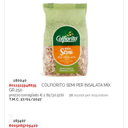
180040
COLFIORITO SEMI PER INSALATA MIX
8011515948635
GR.250
prezzo consigliato € 2.85 (30.51%)
10
accedi per acquistare
T.M.C. 27/01/2027
163407
8005085709420