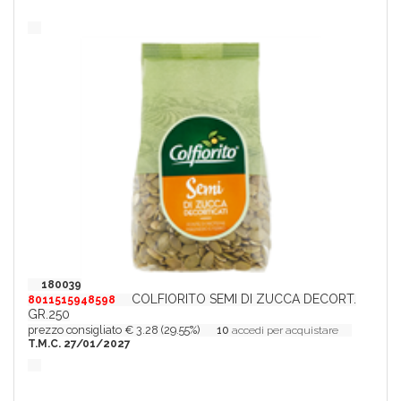
180039
COLFIORITO SEMI DI ZUCCA DECORT.
8011515948598
GR.250
prezzo consigliato € 3.28 (29.55%)
10
accedi per acquistare
T.M.C. 27/01/2027