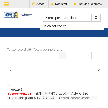
Accedi
Registrati
Iscriviti alle promo
Totale record:
76
- Totale pagine:
1 di 5
1
2
3
»
...
004256
BARRA PINOLI 100% ITALIA GR.10
8010083091408
prezzo consigliato € 1.90 (34.32%)
4
accedi per acquistare