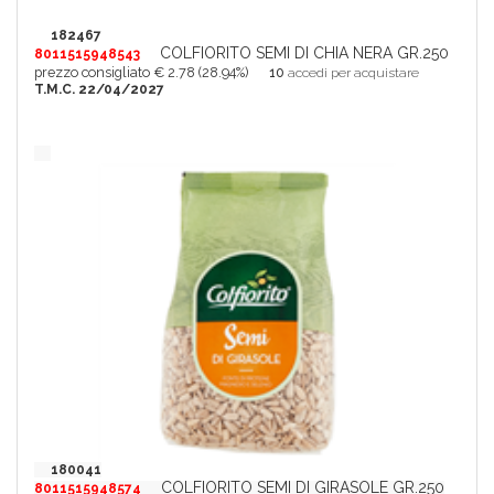
182467
COLFIORITO SEMI DI CHIA NERA GR.250
8011515948543
prezzo consigliato € 2.78 (28.94%)
10
accedi per acquistare
T.M.C. 22/04/2027
180041
COLFIORITO SEMI DI GIRASOLE GR.250
8011515948574