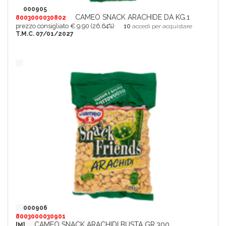
000905
CAMEO SNACK ARACHIDE DA KG.1
8003000030802
prezzo consigliato € 9.90 (26.64%)
10
accedi per acquistare
T.M.C. 07/01/2027
000906
8003000030901
CAMEO SNACK ARACHIDI BUSTA GR.300
[M]