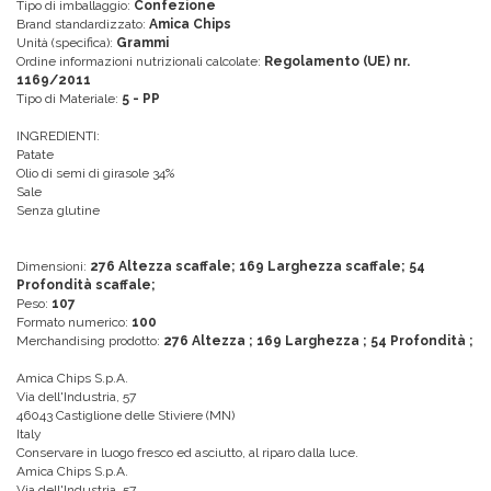
Tipo di imballaggio:
Confezione
Brand standardizzato:
Amica Chips
Unità (specifica):
Grammi
Ordine informazioni nutrizionali calcolate:
Regolamento (UE) nr.
1169/2011
Tipo di Materiale:
5 - PP
INGREDIENTI:
Patate
Olio di semi di girasole 34%
Sale
Senza glutine
Dimensioni:
276 Altezza scaffale; 169 Larghezza scaffale; 54
Profondità scaffale;
Peso:
107
Formato numerico:
100
Merchandising prodotto:
276 Altezza ; 169 Larghezza ; 54 Profondità ;
Amica Chips S.p.A.
Via dell'Industria, 57
46043 Castiglione delle Stiviere (MN)
Italy
Conservare in luogo fresco ed asciutto, al riparo dalla luce.
Amica Chips S.p.A.
Via dell'Industria, 57