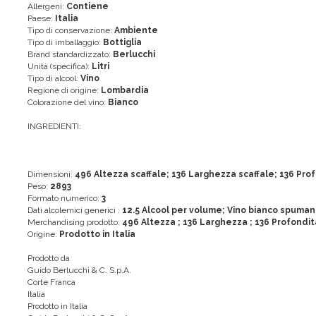
Allergeni:
Contiene
Paese:
Italia
Tipo di conservazione:
Ambiente
Tipo di imballaggio:
Bottiglia
Brand standardizzato:
Berlucchi
Unità (specifica):
Litri
Tipo di alcool:
Vino
Regione di origine:
Lombardia
Colorazione del vino:
Bianco
INGREDIENTI:
Dimensioni:
496 Altezza scaffale; 136 Larghezza scaffale; 136 Prof
Peso:
2893
Formato numerico:
3
Dati alcolemici generici :
12.5 Alcool per volume; Vino bianco spuman
Merchandising prodotto:
496 Altezza ; 136 Larghezza ; 136 Profondit
Origine:
Prodotto in Italia
Prodotto da
Guido Berlucchi & C. S.p.A.
Corte Franca
Italia
Prodotto in Italia