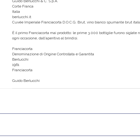
Guido Berlucchi & C. S.p.A.
Corte Franca
Italia
berlucchi.it
Cuvée Imperiale Franciacorta D.O.C.G. Brut, vino bianco spumante brut itali
È il primo Franciacorta mai prodotto: le prime 3.000 bottiglie furono siglate 
ogni occasione, dall'aperitivo al brindisi.
Franciacorta
Denominazione di Origine Controllata e Garantita
Berlucchi
1961
Franciacorta
Guido Berlucchi